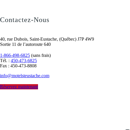
Contactez-Nous
40, rue Dubois, Saint-Eustache, (Québec) J7P 4W9
Sortie 11 de l’autoroute 640
1-866-498-6825
(sans frais)
Tél. :
450-473-6825
Fax : 450-473-8808
info@motelsteustache.com
Réservez maintenant